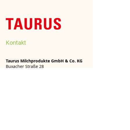
Kontakt
Taurus Milchprodukte GmbH & Co. KG
Buxacher Straße 28
87700 Memmingen
+49 8331 97860
Ansprechpartner: Fritz Brey jun.
fritz.brey@taurus-milch.de
www.taurus-milch.de
Taurus Milchprodukte